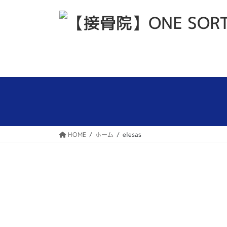
コ
ナ
ン
ビ
テ
ゲ
ン
ー
ツ
シ
へ
ョ
ス
ン
キ
に
ッ
移
プ
動
HOME
ホーム
elesas