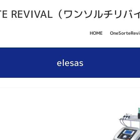
HOME
OneSorteRevi
elesas