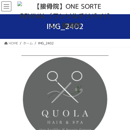
コ
ナ
ン
ビ
テ
ゲ
ン
ー
IMG_2402
ツ
シ
へ
ョ
ス
ン
HOME
ホーム
IMG_2402
キ
に
ッ
移
プ
動