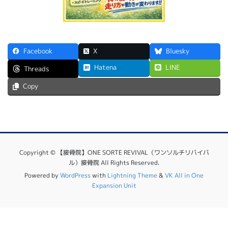
Facebook
X
Bluesky
Hatena
LINE
Threads
Copy
Copyright © 【接骨院】ONE SORTE REVIVAL（ワンソルチリバイバ
ル）接骨院 All Rights Reserved.
Powered by
WordPress
with
Lightning Theme
&
VK All in One
Expansion Unit