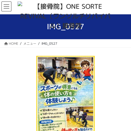
コ
ナ
ン
ビ
テ
ゲ
ン
ー
IMG_0527
ツ
シ
へ
ョ
ス
ン
HOME
メニュー
IMG_0527
キ
に
ッ
移
プ
動