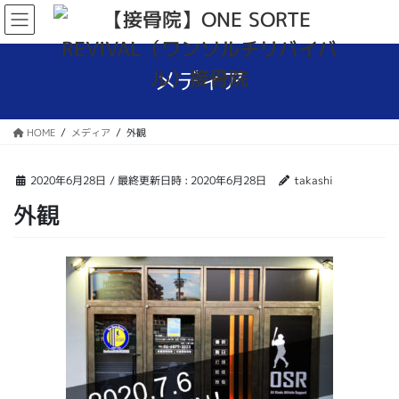
コ
ナ
ン
ビ
テ
ゲ
ン
ー
メディア
ツ
シ
へ
ョ
ス
ン
HOME
メディア
外観
キ
に
ッ
移
プ
動
2020年6月28日
/ 最終更新日時 :
2020年6月28日
takashi
外観