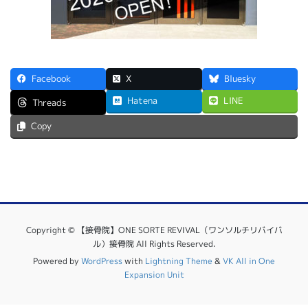
Facebook
X
Bluesky
Hatena
LINE
Threads
Copy
Copyright © 【接骨院】ONE SORTE REVIVAL（ワンソルチリバイバ
ル）接骨院 All Rights Reserved.
Powered by
WordPress
with
Lightning Theme
&
VK All in One
Expansion Unit