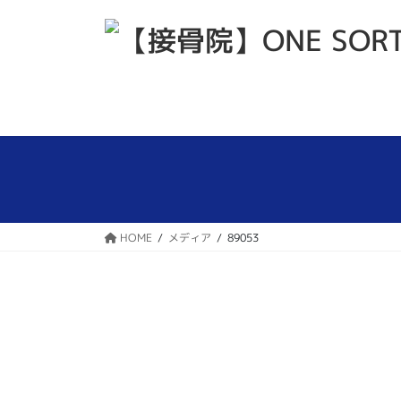
コ
ナ
ン
ビ
テ
ゲ
ン
ー
ツ
シ
へ
ョ
ス
ン
キ
に
ッ
移
プ
動
HOME
メディア
89053