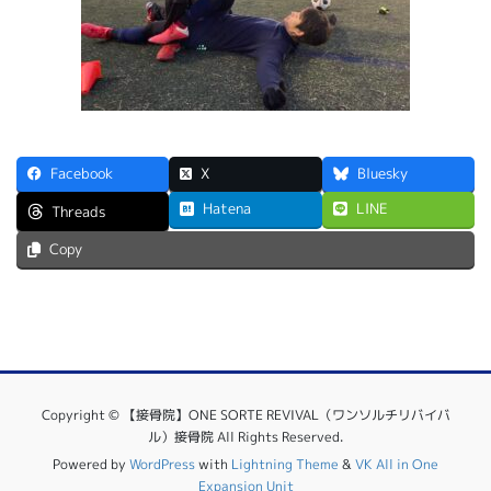
Facebook
X
Bluesky
Hatena
LINE
Threads
Copy
Copyright © 【接骨院】ONE SORTE REVIVAL（ワンソルチリバイバ
ル）接骨院 All Rights Reserved.
Powered by
WordPress
with
Lightning Theme
&
VK All in One
Expansion Unit