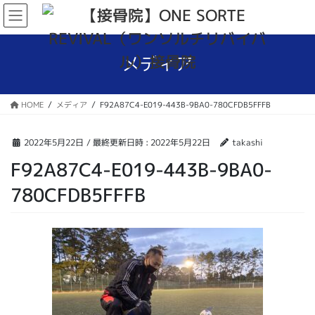
コ
ナ
ン
ビ
テ
ゲ
ン
ー
メディア
ツ
シ
へ
ョ
ス
ン
HOME
メディア
F92A87C4-E019-443B-9BA0-780CFDB5FFFB
キ
に
ッ
移
プ
動
2022年5月22日
/ 最終更新日時 :
2022年5月22日
takashi
F92A87C4-E019-443B-9BA0-
780CFDB5FFFB