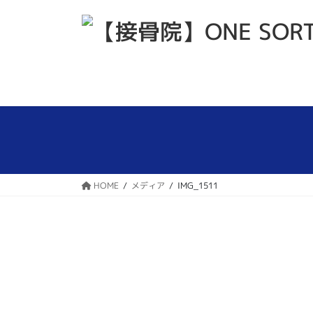
コ
ナ
ン
ビ
テ
ゲ
ン
ー
ツ
シ
へ
ョ
ス
ン
キ
に
ッ
移
プ
動
HOME
メディア
IMG_1511