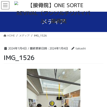
コ
ナ
ン
ビ
テ
ゲ
ン
ー
メディア
ツ
シ
へ
ョ
ス
ン
HOME
メディア
IMG_1526
キ
に
ッ
移
プ
動
2024年1月4日
/ 最終更新日時 :
2024年1月4日
takashi
IMG_1526