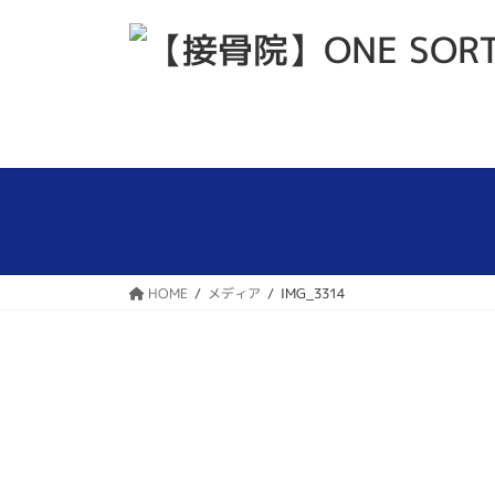
コ
ナ
ン
ビ
テ
ゲ
ン
ー
ツ
シ
へ
ョ
ス
ン
キ
に
ッ
移
プ
動
HOME
メディア
IMG_3314