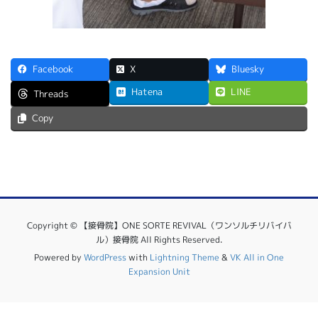
Facebook
X
Bluesky
Hatena
LINE
Threads
Copy
Copyright © 【接骨院】ONE SORTE REVIVAL（ワンソルチリバイバ
ル）接骨院 All Rights Reserved.
Powered by
WordPress
with
Lightning Theme
&
VK All in One
Expansion Unit