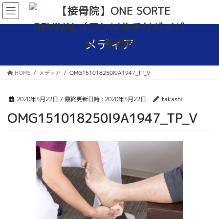
コ
ナ
ン
ビ
テ
ゲ
ン
ー
メディア
ツ
シ
へ
ョ
ス
ン
HOME
メディア
OMG151018250I9A1947_TP_V
キ
に
ッ
移
プ
動
2020年5月22日
/ 最終更新日時 :
2020年5月22日
takashi
OMG151018250I9A1947_TP_V