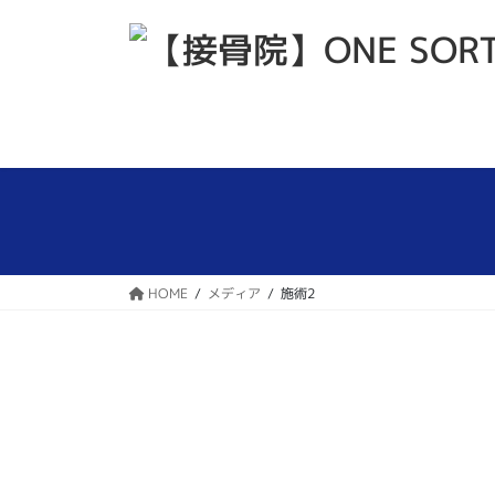
コ
ナ
ン
ビ
テ
ゲ
ン
ー
ツ
シ
へ
ョ
ス
ン
キ
に
ッ
移
プ
動
HOME
メディア
施術2