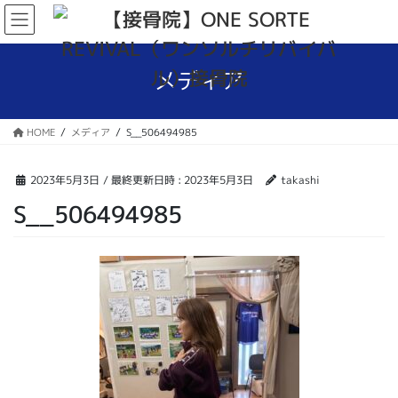
コ
ナ
ン
ビ
テ
ゲ
ン
ー
メディア
ツ
シ
へ
ョ
ス
ン
HOME
メディア
S__506494985
キ
に
ッ
移
プ
動
2023年5月3日
/ 最終更新日時 :
2023年5月3日
takashi
S__506494985