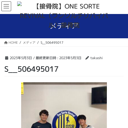
コ
ナ
ン
ビ
テ
ゲ
ン
ー
メディア
ツ
シ
へ
ョ
ス
ン
HOME
メディア
S__506495017
キ
に
ッ
移
プ
動
2023年5月3日
/ 最終更新日時 :
2023年5月3日
takashi
S__506495017