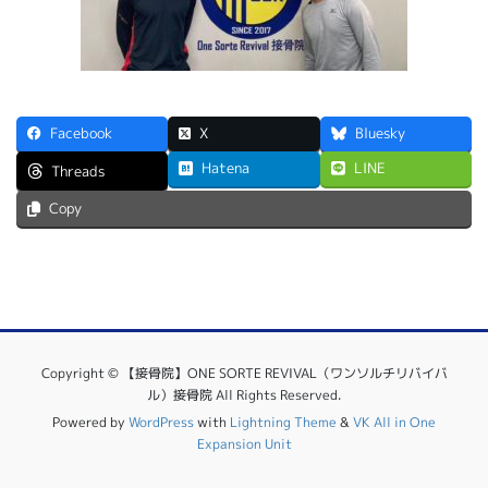
Facebook
X
Bluesky
Hatena
LINE
Threads
Copy
Copyright © 【接骨院】ONE SORTE REVIVAL（ワンソルチリバイバ
ル）接骨院 All Rights Reserved.
Powered by
WordPress
with
Lightning Theme
&
VK All in One
Expansion Unit